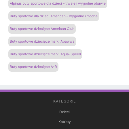
Alpinus buty sportowe dla dzieci – trwałe i wygodne obuwie
Buty sportowe dla dzieci American – wygodne i modne
Buty sportowe dziecięce American Club
Buty sportowe dziecięce marki Apawwa
Buty sportowe dziecięce marki Aqua-Speed
Buty sportowe dziecięce A-R
KATEGORIE
Dzieci
Kobiety