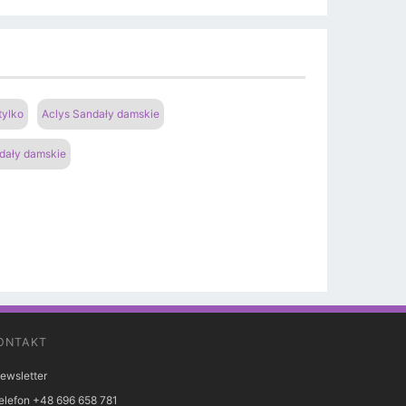
tylko
Aclys Sandały damskie
dały damskie
ONTAKT
ewsletter
elefon +48 696 658 781