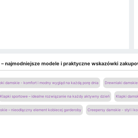
e – najmodniejsze modele i praktyczne wskazówki zakup
pki damskie - komfort i modny wygląd na każdą porę dnia
Drewniaki damskie 
Klapki sportowe – idealne rozwiązanie na każdy aktywny dzień
Klapki damsk
kie – nieodłączny element kobiecej garderoby
Creepersy damskie - styl i k