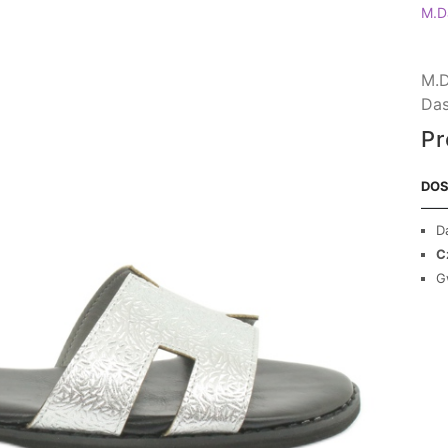
M.D
M.D
Das
Pr
DOS
D
C
G