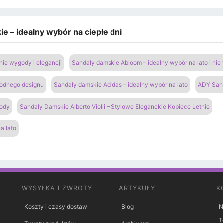
e – idealny wybór na ciepłe dni
ie wygody i elegancji
Sandały damskie Abloom – idealny wybór na lato i nie 
modnego designu
Sandały damskie Adidas – idealny wybór na lato
ADY San
gody
Sandały Damskie Alberto Violli – Stylowe Eleganckie Kobiece Letnie
a lato
WYSYŁKA I ZWROTY
ARTYKUŁY
K
Koszty i czasy dostaw
Blog
N
T