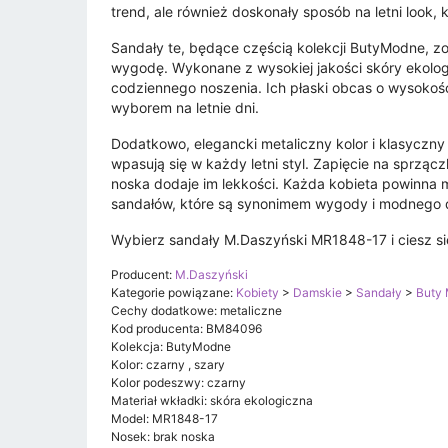
trend, ale również doskonały sposób na letni look, 
Sandały te, będące częścią kolekcji ButyModne, zo
wygodę. Wykonane z wysokiej jakości skóry ekologicz
codziennego noszenia. Ich płaski obcas o wysokośc
wyborem na letnie dni.
Dodatkowo, elegancki metaliczny kolor i klasyczny
wpasują się w każdy letni styl. Zapięcie na sprzą
noska dodaje im lekkości. Każda kobieta powinna m
sandałów, które są synonimem wygody i modnego 
Wybierz sandały M.Daszyński MR1848-17 i ciesz się
Producent:
M.Daszyński
Kategorie powiązane:
Kobiety
>
Damskie
>
Sandały
>
Buty 
Cechy dodatkowe: metaliczne
Kod producenta: BM84096
Kolekcja: ButyModne
Kolor: czarny , szary
Kolor podeszwy: czarny
Materiał wkładki: skóra ekologiczna
Model: MR1848-17
Nosek: brak noska