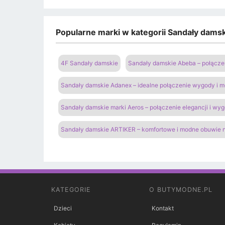
Popularne marki w kategorii Sandały damski
4F Sandały damskie
Sandały damskie Abeba – połączen
Sandały damskie Adanex – idealne połączenie wygody i 
Sandały damskie marki Aeros – połączenie elegancji i wy
Sandały damskie ARTIKER – komfortowe i modne obuwie n
KATEGORIE
O BUTYMODNE.PL
Dzieci
Kontakt