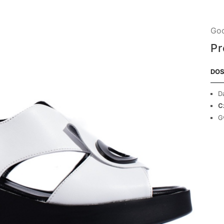
Goo
Pr
DOS
D
C
G