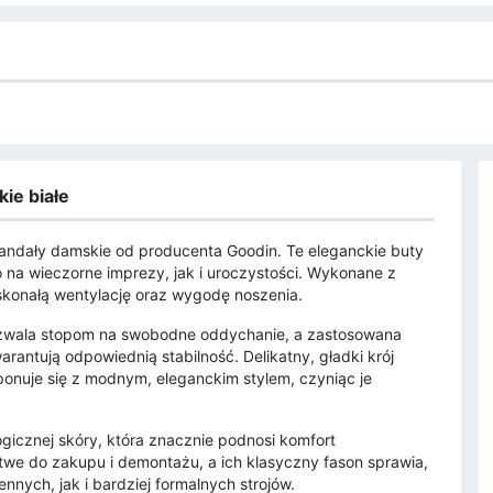
ie białe
łe sandały damskie od producenta Goodin. Te eleganckie buty
o na wieczorne imprezy, jak i uroczystości. Wykonane z
oskonałą wentylację oraz wygodę noszenia.
pozwala stopom na swobodne oddychanie, a zastosowana
rantują odpowiednią stabilność. Delikatny, gładki krój
nuje się z modnym, eleganckim stylem, czyniąc je
icznej skóry, która znacznie podnosi komfort
twe do zakupu i demontażu, a ich klasyczny fason sprawia,
ych, jak i bardziej formalnych strojów.