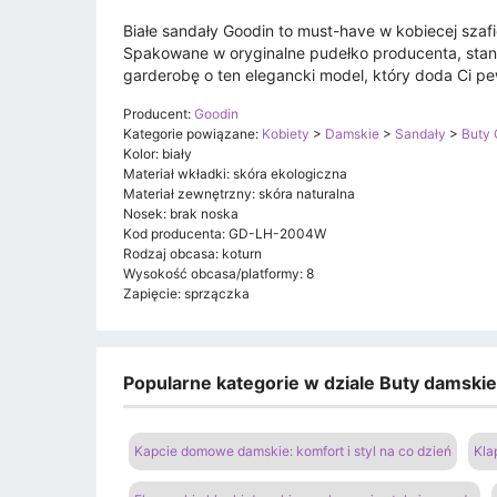
Białe sandały Goodin to must-have w kobiecej szaf
Spakowane w oryginalne pudełko producenta, stan
garderobę o ten elegancki model, który doda Ci pew
Producent:
Goodin
Kategorie powiązane:
Kobiety
>
Damskie
>
Sandały
>
Buty 
Kolor: biały
Materiał wkładki: skóra ekologiczna
Materiał zewnętrzny: skóra naturalna
Nosek: brak noska
Kod producenta: GD-LH-2004W
Rodzaj obcasa: koturn
Wysokość obcasa/platformy: 8
Zapięcie: sprzączka
Popularne kategorie w dziale Buty damski
Kapcie domowe damskie: komfort i styl na co dzień
Kla