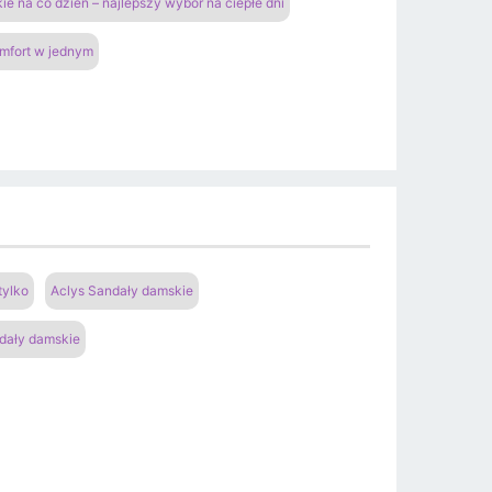
ie na co dzień – najlepszy wybór na ciepłe dni
omfort w jednym
tylko
Aclys Sandały damskie
dały damskie