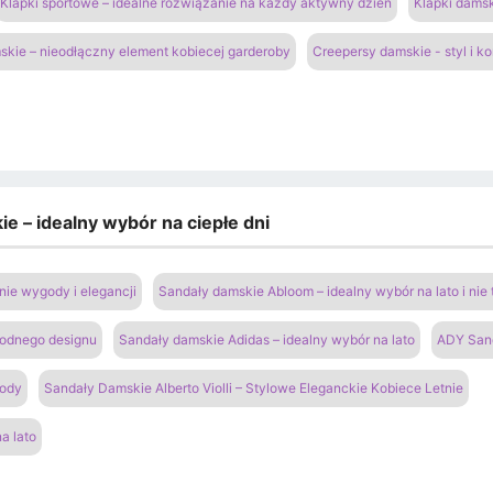
Klapki sportowe – idealne rozwiązanie na każdy aktywny dzień
Klapki damsk
kie – nieodłączny element kobiecej garderoby
Creepersy damskie - styl i k
e – idealny wybór na ciepłe dni
ie wygody i elegancji
Sandały damskie Abloom – idealny wybór na lato i nie 
modnego designu
Sandały damskie Adidas – idealny wybór na lato
ADY San
gody
Sandały Damskie Alberto Violli – Stylowe Eleganckie Kobiece Letnie
a lato