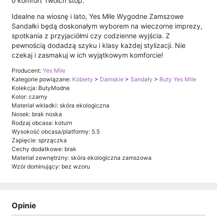
o komfort Twoich stóp.
Idealne na wiosnę i lato, Yes Mile Wygodne Zamszowe
Sandałki będą doskonałym wyborem na wieczorne imprezy,
spotkania z przyjaciółmi czy codzienne wyjścia. Z
pewnością dodadzą szyku i klasy każdej stylizacji. Nie
czekaj i zasmakuj w ich wyjątkowym komforcie!
Producent:
Yes Mile
Kategorie powiązane:
Kobiety
>
Damskie
>
Sandały
>
Buty Yes Mile
Kolekcja: ButyModne
Kolor: czarny
Materiał wkładki: skóra ekologiczna
Nosek: brak noska
Rodzaj obcasa: koturn
Wysokość obcasa/platformy: 5.5
Zapięcie: sprzączka
Cechy dodatkowe: brak
Materiał zewnętrzny: skóra ekologiczna zamszowa
Wzór dominujący: bez wzoru
Opinie