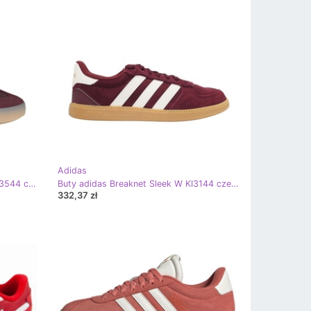
Adidas
Buty adidas Barreda Decode W JR3544 czerwone
Buty adidas Breaknet Sleek W KI3144 czerwone
332,37 zł