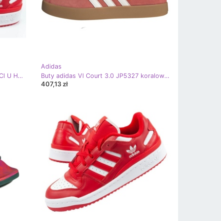
Adidas
Buty sportowe adidas Forum Low Cl U HQ1495 czerwone
Buty adidas Vl Court 3.0 JP5327 koralowe czerwone
407,13 zł