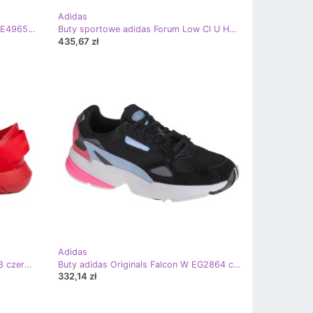
Adidas
Klapki adidas Adilette Comfort W IE4965 czerwone
Buty sportowe adidas Forum Low Cl U HQ1495 czerwone
435,67 zł
Adidas
Buty adidas Tubular Viral M S75913 czerwone
Buty adidas Originals Falcon W EG2864 czarne czerwone niebieskie
332,14 zł