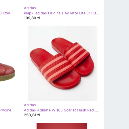
Adidas
Buty adidas Runfalcon K Jr EG2550 czerwone różowe
Klapki adidas Originals Adilette Lite Jr FU9179 czerwone
199,80 zł
Adidas
erwone
Adidas Adilette W 185 Scarlet Flash Red Scarlet czerwone
250,61 zł