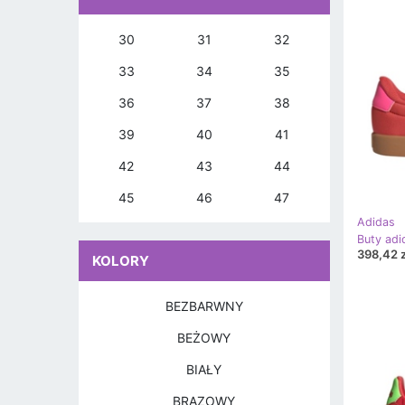
30
31
32
33
34
35
36
37
38
39
40
41
42
43
44
45
46
47
Adidas
398,42 z
KOLORY
BEZBARWNY
BEŻOWY
BIAŁY
BRĄZOWY