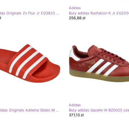
Adidas
Buty adidas Originals Zx Flux Jr EG3823 czerwone
ł
256,88 zł
Adidas
Klapki adidas Originals Adilette Slides M 288193 czerwone
Buty adidas Gazelle W BZ0025 cz
371,13 zł