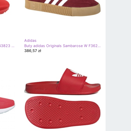
Adidas
Buty adidas Originals Zx Flux Jr EG3823 czerwone
Buty adidas Originals Sambarose W F36268 czerwone szare
386,57 zł