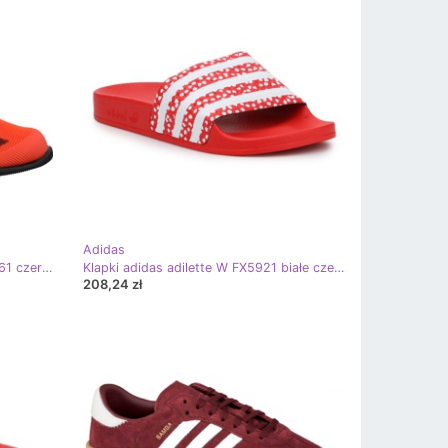
Adidas
Buty adidas Crazy Power Rk BB6361 czerwone
Klapki adidas adilette W FX5921 białe czerwone
208,24 zł