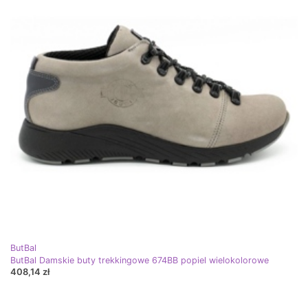
ButBal
ButBal Damskie buty trekkingowe 674BB popiel wielokolorowe
408,14 zł