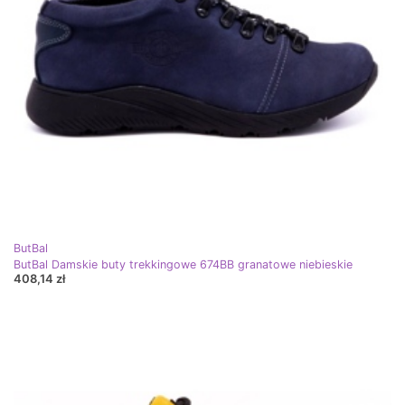
ButBal
ButBal Damskie buty trekkingowe 674BB granatowe niebieskie
408,14 zł