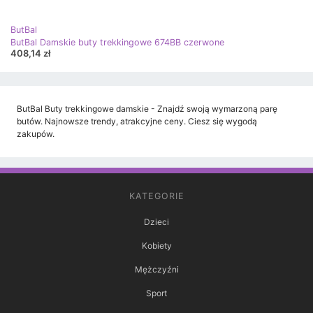
ButBal
ButBal Damskie buty trekkingowe 674BB czerwone
408,14 zł
ButBal Buty trekkingowe damskie - Znajdź swoją wymarzoną parę
butów. Najnowsze trendy, atrakcyjne ceny. Ciesz się wygodą
zakupów.
KATEGORIE
Dzieci
Kobiety
Mężczyźni
Sport