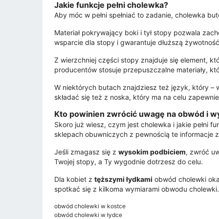
Jakie funkcje pełni cholewka?
Aby móc w pełni spełniać to zadanie, cholewka butów
Materiał pokrywający boki i tył stopy pozwala zac
wsparcie dla stopy i gwarantuje dłuższą żywotnoś
Z wierzchniej części stopy znajduje się element, k
producentów stosuje przepuszczalne materiały, kt
W niektórych butach znajdziesz też język, który 
składać się też z noska, który ma na celu zapewni
Kto powinien zwrócić uwagę na obwód i w
Skoro już wiesz, czym jest cholewka i jakie pełni 
sklepach obuwniczych z pewnością te informacje z
Jeśli zmagasz się z
wysokim podbiciem
, zwróć u
Twojej stopy, a Ty wygodnie dotrzesz do celu.
Dla kobiet z
tęższymi łydkami
obwód cholewki okaż
spotkać się z kilkoma wymiarami obwodu cholewki.
obwód cholewki w kostce
obwód cholewki w łydce