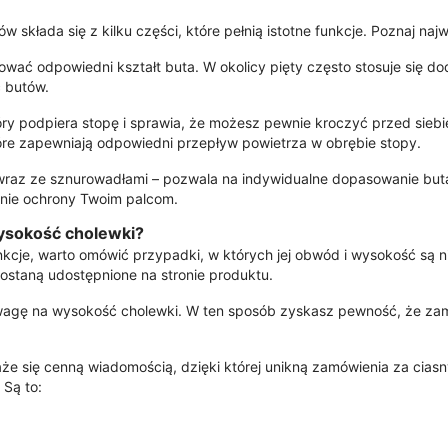
 składa się z kilku części, które pełnią istotne funkcje. Poznaj najw
hować odpowiedni kształt buta. W okolicy pięty często stosuje się 
ć butów.
tóry podpiera stopę i sprawia, że możesz pewnie kroczyć przed siebi
óre zapewniają odpowiedni przepływ powietrza w obrębie stopy.
– wraz ze sznurowadłami – pozwala na indywidualne dopasowanie but
enie ochrony Twoim palcom.
ysokość cholewki?
funkcje, warto omówić przypadki, w których jej obwód i wysokość są 
ostaną udostępnione na stronie produktu.
wagę na wysokość cholewki. W ten sposób zyskasz pewność, że zamó
e się cenną wiadomością, dzięki której unikną zamówienia za ci
 Są to: