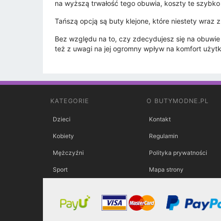
na wyższą trwałość tego obuwia, koszty te szybko
Tańszą opcją są buty klejone, które niestety wraz
Bez względu na to, czy zdecydujesz się na obuwie 
też z uwagi na jej ogromny wpływ na komfort użyt
KATEGORIE
O BUTYMODNE.PL
Dzieci
Kontakt
Kobiety
Regulamin
Mężczyźni
Polityka prywatności
Sport
Mapa strony