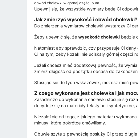
obwód cholewki w górnej części buta
Upewnij się, że wszystkie wymiary będą Ci odpowia
Jak zmierzyć wysokość i obwód cholewki?
Do zmierzenia wymiarów cholewki wystarczy Ci ce
Żeby upewnić się, że
wysokość cholewki
będzie d
Natomiast aby sprawdzić, czy przypasuje Ci dany
Ci na tym, żeby kozaki nie uciskały górnej części
Jeżeli chcesz mieć dodatkową pewność, że wymiary
zmierz długość od początku obcasa do zakończeni
Stosując się do tych wskazówek, możesz mieć pew
Z czego wykonana jest cholewka i jak mocuj
Zasadniczo do wykonania cholewki stosuje się różno
decyduje się na materiały tekstylne i syntetyczne,
Niezależnie od tego, z jakiego materiału wykonana
minusy, które pokrótce omówiliśmy.
Obuwie szyte z pewnością posłuży Ci przez długie