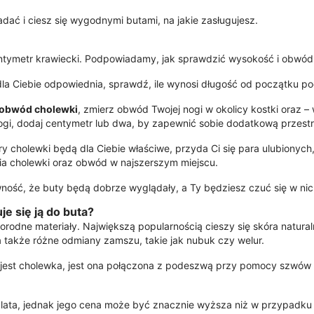
dać i ciesz się wygodnymi butami, na jakie zasługujesz.
ntymetr krawiecki. Podpowiadamy, jak sprawdzić wysokość i obwód
la Ciebie odpowiednia, sprawdź, ile wynosi długość od początku p
obwód cholewki
, zmierz obwód Twojej nogi w okolicy kostki oraz –
 nogi, dodaj centymetr lub dwa, by zapewnić sobie dodatkową przest
 cholewki będą dla Ciebie właściwe, przyda Ci się para ulubionych
a cholewki oraz obwód w najszerszym miejscu.
ność, że buty będą dobrze wyglądały, a Ty będziesz czuć się w ni
e się ją do buta?
rodne materiały. Największą popularnością cieszy się skóra naturaln
 a także różne odmiany zamszu, takie jak nubuk czy welur.
 jest cholewka, jest ona połączona z podeszwą przy pomocy szwów l
 lata, jednak jego cena może być znacznie wyższa niż w przypadku