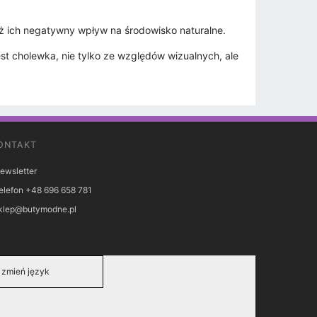
eż ich negatywny wpływ na środowisko naturalne.
st cholewka, nie tylko ze względów wizualnych, ale
ONTAKT
ewsletter
elefon +48 696 658 781
klep@butymodne.pl
zmień język