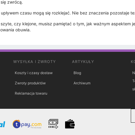
 się zwrócą.
 z upływem czasu mogą się rozklejać. Nie bez znaczenia pozostaje t
szyte, czy klejone, musisz pamiętać o tym, jak ważnym aspektem je
kowania obuwia.
WYSYŁKA I ZWROTY
ARTYKUŁY
K
Koszty i czasy dostaw
Blog
N
T
Zwroty produktów
Archiwum
s
Reklamacja towaru