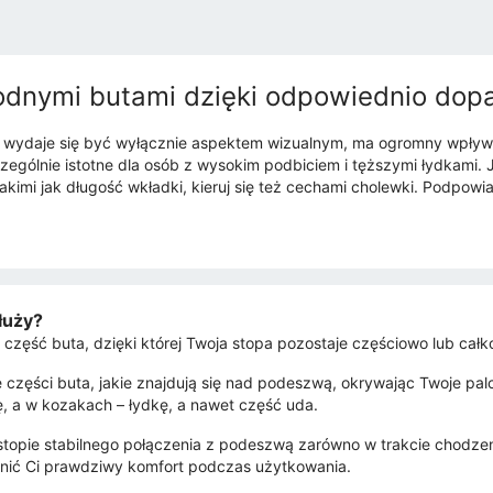
odnymi butami dzięki odpowiednio do
 wydaje się być wyłącznie aspektem wizualnym, ma ogromny wpływ n
ególnie istotne dla osób z wysokim podbiciem i tęższymi łydkami. J
akimi jak długość wkładki, kieruj się też cechami cholewki. Podpowi
łuży?
 część buta, dzięki której Twoja stopa pozostaje częściowo lub całk
 części buta, jakie znajdują się nad podeszwą, okrywając Twoje palc
 a w kozakach – łydkę, a nawet część uda.
opie stabilnego połączenia z podeszwą zarówno w trakcie chodzenia,
wnić Ci prawdziwy komfort podczas użytkowania.