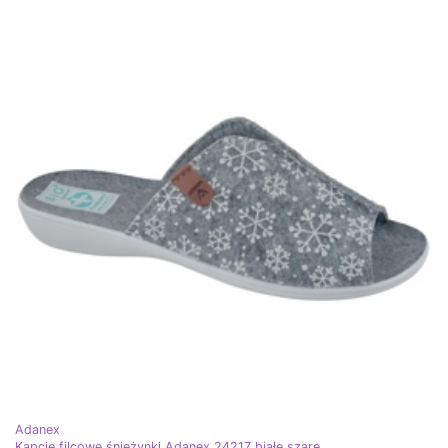
Adanex
Kapcie filcowe śnieżynki Adanex 24217 białe szare