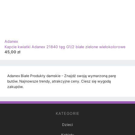
Adanex
Kapcie kwiatki Adanex 21840 tęg G1/2 białe zielone wielokolorowe
45,00 zł
Adanex Białe Produkty damskie - Znajdź swoją wymarzoną parę
butów. Najnowsze trendy, atrakcyjne ceny. Ciesz się wygodą
zakupów.
KATEGORIE
Dzieci
Kobiety