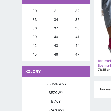
30
31
32
33
34
35
36
37
38
39
40
41
42
43
44
45
46
47
bez mark
78,15 zł
KOLORY
BEZBARWNY
bez mar
BEŻOWY
BIAŁY
BRĄZOWY