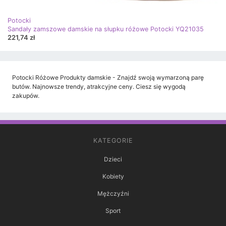
Potocki
Sandały zamszowe damskie na słupku różowe Potocki YQ21035
221,74 zł
Potocki Różowe Produkty damskie - Znajdź swoją wymarzoną parę
butów. Najnowsze trendy, atrakcyjne ceny. Ciesz się wygodą
zakupów.
KATEGORIE
Dzieci
Kobiety
Mężczyźni
Sport