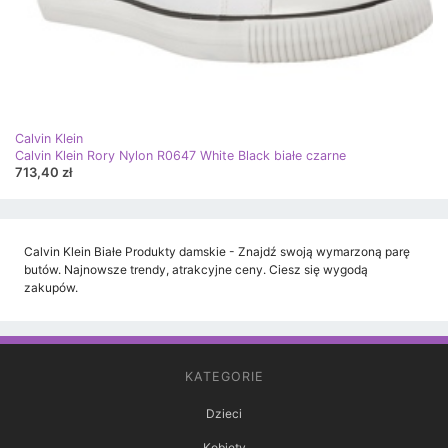
Calvin Klein
Calvin Klein Rory Nylon R0647 White Black białe czarne
713,40 zł
Calvin Klein Białe Produkty damskie - Znajdź swoją wymarzoną parę
butów. Najnowsze trendy, atrakcyjne ceny. Ciesz się wygodą
zakupów.
KATEGORIE
Dzieci
Kobiety