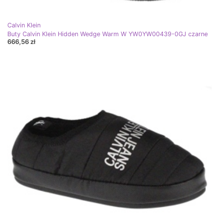
Calvin Klein
Buty Calvin Klein Hidden Wedge Warm W YW0YW00439-0GJ czarne
666,56 zł