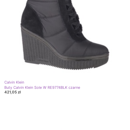
Calvin Klein
Buty Calvin Klein Sole W RE9774BLK czarne
421,05 zł