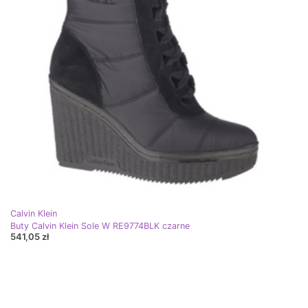
Calvin Klein
Buty Calvin Klein Sole W RE9774BLK czarne
541,05 zł