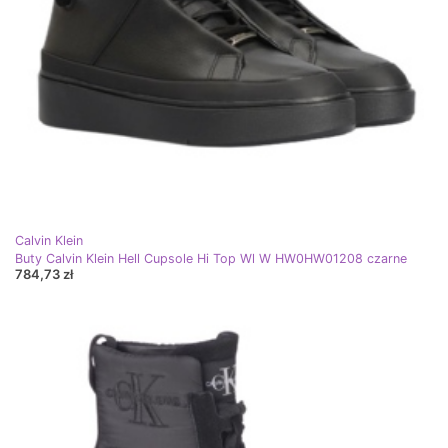
Calvin Klein
Buty Calvin Klein Hell Cupsole Hi Top Wl W HW0HW01208 czarne
784,73 zł