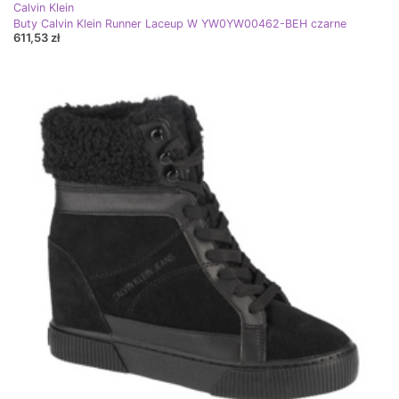
Calvin Klein
Buty Calvin Klein Runner Laceup W YW0YW00462-BEH czarne
611,53 zł