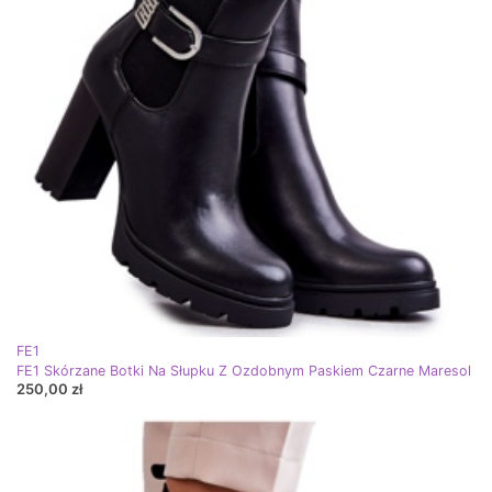
FE1
FE1 Skórzane Botki Na Słupku Z Ozdobnym Paskiem Czarne Maresol
250,00 zł