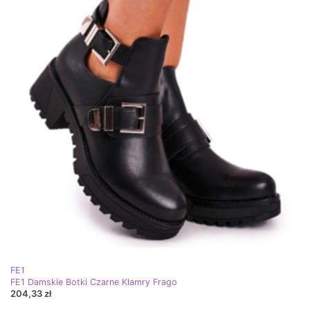
FE1
FE1 Damskie Botki Czarne Klamry Frago
204,33 zł