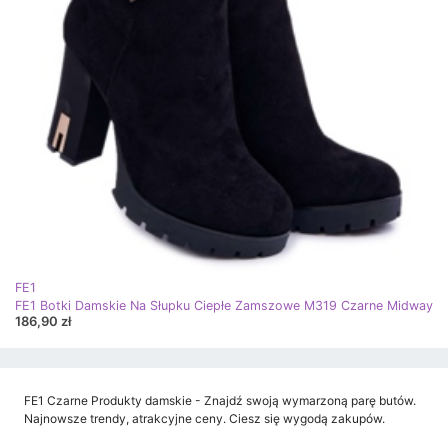
FE1
FE1 Botki Damskie Na Słupku Ciepłe Zamszowe M319 Czarne Midway
186,90 zł
FE1 Czarne Produkty damskie - Znajdź swoją wymarzoną parę butów.
Najnowsze trendy, atrakcyjne ceny. Ciesz się wygodą zakupów.