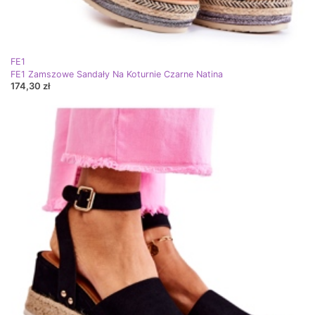
FE1
FE1 Zamszowe Sandały Na Koturnie Czarne Natina
174,30 zł