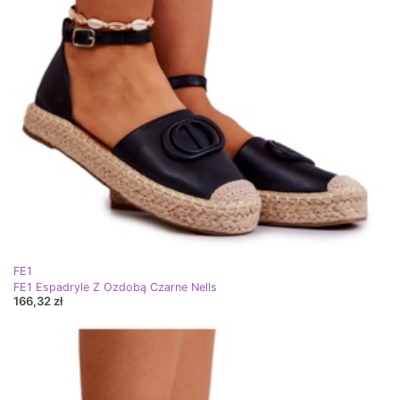
FE1
FE1 Espadryle Z Ozdobą Czarne Nells
166,32 zł