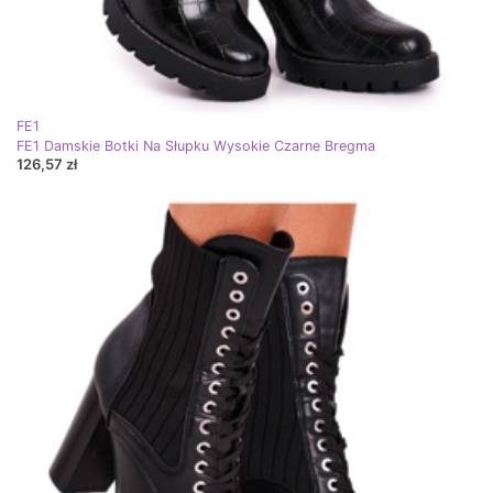
FE1
FE1 Damskie Botki Na Słupku Wysokie Czarne Bregma
126,57 zł