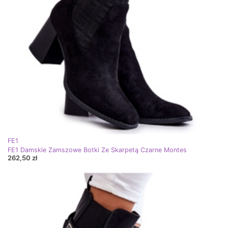
FE1
FE1 Damskie Zamszowe Botki Ze Skarpetą Czarne Montes
262,50 zł