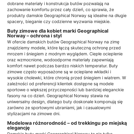
dobrane materiały i konstrukcja butów pozwalają na
zachowanie komfortu przez cały dzień, co sprawia, że
produkty damskie Geographical Norway są idealne na długie
spacery, bieganie czy codzienne wyzwania miejskie.
Buty zimowe dla kobiet marki Geographical
Norway – ochrona i styl
W ofercie damskich butów Geographical Norway na zimę
znajdziemy modele, które łączą skuteczną ochronę przed
mrozem i śniegiem z modnym wyglądem. Ciepłe ocieplenie
oraz wzmocnione, wodoodporne materiały zapewniają
komfort nawet podczas bardzo niskich temperatur. Buty
zimowe często wyposażone są w ocieplane wkładki i
wysokie cholewki, które chronią przed śniegiem i wiatrem. W
zależności od preferencji klientek dostępne są modele
sportowe o większej przyczepności lub bardziej eleganckie
fasony na co dzień. Geographical Norway stawia na
uniwersalny design, dlatego buty doskonale komponują się
zarówno ze sportowymi ubraniami, jak i casualowymi
stylizacjami na zimowe dni.
Modelowa różnorodność – od trekkingu po miejską
elegancję
Damskie buty marki Geographical Norway to nie tylko