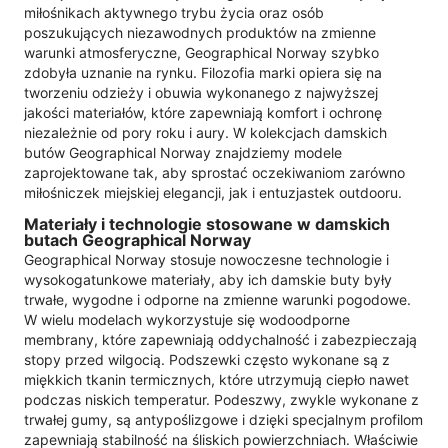
miłośnikach aktywnego trybu życia oraz osób
poszukujących niezawodnych produktów na zmienne
warunki atmosferyczne, Geographical Norway szybko
zdobyła uznanie na rynku. Filozofia marki opiera się na
tworzeniu odzieży i obuwia wykonanego z najwyższej
jakości materiałów, które zapewniają komfort i ochronę
niezależnie od pory roku i aury. W kolekcjach damskich
butów Geographical Norway znajdziemy modele
zaprojektowane tak, aby sprostać oczekiwaniom zarówno
miłośniczek miejskiej elegancji, jak i entuzjastek outdooru.
Materiały i technologie stosowane w damskich
butach Geographical Norway
Geographical Norway stosuje nowoczesne technologie i
wysokogatunkowe materiały, aby ich damskie buty były
trwałe, wygodne i odporne na zmienne warunki pogodowe.
W wielu modelach wykorzystuje się wodoodporne
membrany, które zapewniają oddychalność i zabezpieczają
stopy przed wilgocią. Podszewki często wykonane są z
miękkich tkanin termicznych, które utrzymują ciepło nawet
podczas niskich temperatur. Podeszwy, zwykle wykonane z
trwałej gumy, są antypoślizgowe i dzięki specjalnym profilom
zapewniają stabilność na śliskich powierzchniach. Właściwie