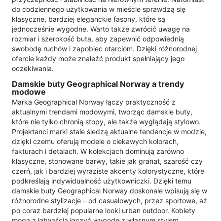
do codziennego użytkowania w mieście sprawdzą się
klasyczne, bardziej eleganckie fasony, które są
jednocześnie wygodne. Warto także zwrócić uwagę na
rozmiar i szerokość buta, aby zapewnić odpowiednią
swobodę ruchów i zapobiec otarciom. Dzięki różnorodnej
ofercie każdy może znaleźć produkt spełniający jego
oczekiwania.
Damskie buty Geographical Norway a trendy
modowe
Marka Geographical Norway łączy praktyczność z
aktualnymi trendami modowymi, tworząc damskie buty,
które nie tylko chronią stopy, ale także wyglądają stylowo.
Projektanci marki stale śledzą aktualne tendencje w modzie,
dzięki czemu oferują modele o ciekawych kolorach,
fakturach i detalach. W kolekcjach dominują zarówno
klasyczne, stonowane barwy, takie jak granat, szarość czy
czerń, jak i bardziej wyraziste akcenty kolorystyczne, które
podkreślają indywidualność użytkowniczki. Dzięki temu
damskie buty Geographical Norway doskonale wpisują się w
różnorodne stylizacje – od casualowych, przez sportowe, aż
po coraz bardziej popularne looki urban outdoor. Kobiety
mogą z łatwością łączyć wygodę z własnym stylem.