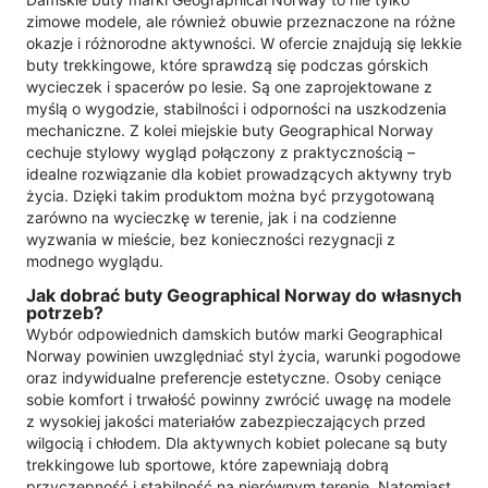
zimowe modele, ale również obuwie przeznaczone na różne
okazje i różnorodne aktywności. W ofercie znajdują się lekkie
buty trekkingowe, które sprawdzą się podczas górskich
wycieczek i spacerów po lesie. Są one zaprojektowane z
myślą o wygodzie, stabilności i odporności na uszkodzenia
mechaniczne. Z kolei miejskie buty Geographical Norway
cechuje stylowy wygląd połączony z praktycznością –
idealne rozwiązanie dla kobiet prowadzących aktywny tryb
życia. Dzięki takim produktom można być przygotowaną
zarówno na wycieczkę w terenie, jak i na codzienne
wyzwania w mieście, bez konieczności rezygnacji z
modnego wyglądu.
Jak dobrać buty Geographical Norway do własnych
potrzeb?
Wybór odpowiednich damskich butów marki Geographical
Norway powinien uwzględniać styl życia, warunki pogodowe
oraz indywidualne preferencje estetyczne. Osoby ceniące
sobie komfort i trwałość powinny zwrócić uwagę na modele
z wysokiej jakości materiałów zabezpieczających przed
wilgocią i chłodem. Dla aktywnych kobiet polecane są buty
trekkingowe lub sportowe, które zapewniają dobrą
przyczepność i stabilność na nierównym terenie. Natomiast