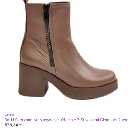
Lemar
Botki Skórzane Na Masywnym Obcasie Z Suwakami Ciemnobeżowe Lemar Littosa beżowy
578,34 zł