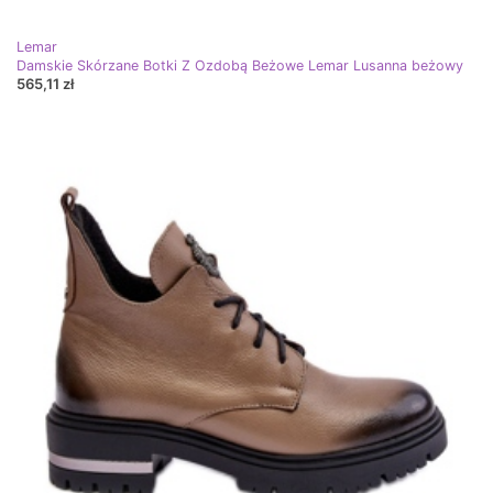
Lemar
Damskie Skórzane Botki Z Ozdobą Beżowe Lemar Lusanna beżowy
565,11 zł