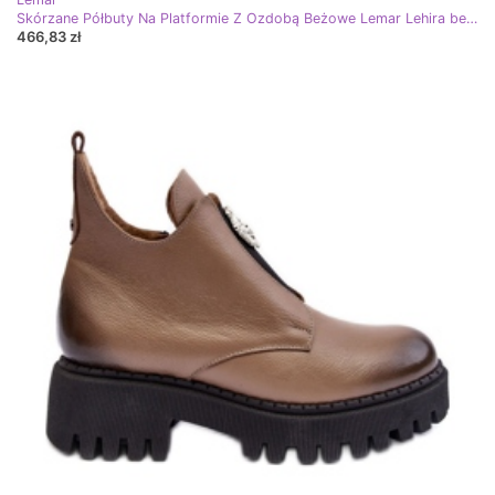
Skórzane Półbuty Na Platformie Z Ozdobą Beżowe Lemar Lehira beżowy
466,83 zł