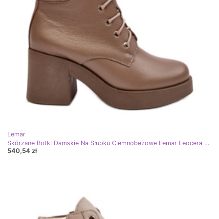
Lemar
Skórzane Botki Damskie Na Słupku Ciemnobeżowe Lemar Leocera beżowy
540,54 zł