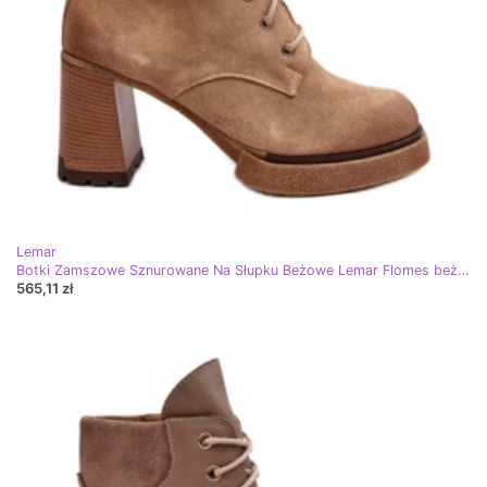
Lemar
Botki Zamszowe Sznurowane Na Słupku Beżowe Lemar Flomes beżowy
565,11 zł