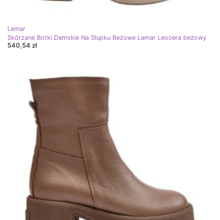
Lemar
Skórzane Botki Damskie Na Słupku Beżowe Lemar Leocera beżowy
540,54 zł