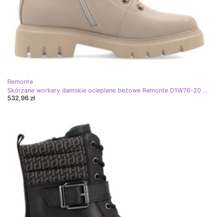
Remonte
Skórzane workery damskie ocieplane beżowe Remonte D1W76-20 beżowy
532,96 zł