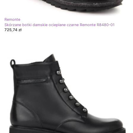
Remonte
Skórzane botki damskie ocieplane czarne Remonte R8480-01
725,74 zł