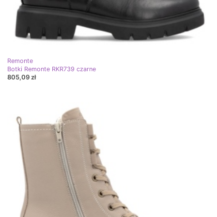
Remonte
Botki Remonte RKR739 czarne
805,09 zł