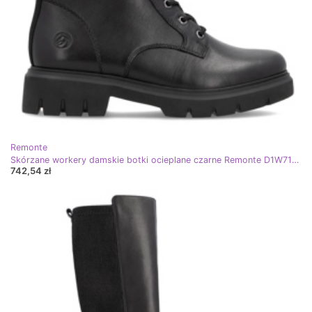
Remonte
Skórzane workery damskie botki ocieplane czarne Remonte D1W71-03
742,54 zł