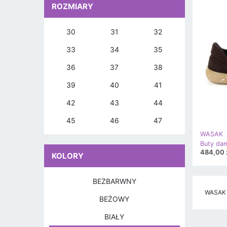
ROZMIARY
30
31
32
33
34
35
36
37
38
39
40
41
42
43
44
45
46
47
WASAK
484,00 
KOLORY
BEZBARWNY
WASAK B
BEŻOWY
BIAŁY