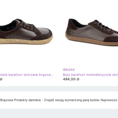
WASAK
Buty damskie barefoot skórzane brązowe 0772W WASAK – minimalistyczne obuwie naturalne
zł
484,00 zł
rązowe Produkty damskie - Znajdź swoją wymarzoną parę butów. Najnowsze tr