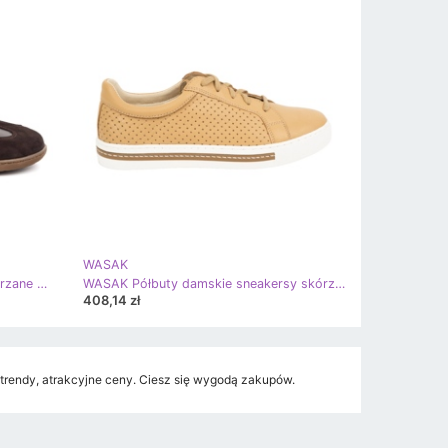
WASAK
Buty barefoot minimalistyczne skórzane WASAK 0744W brązowe
WASAK Półbuty damskie sneakersy skórzane 0675W brązowe
408,14 zł
endy, atrakcyjne ceny. Ciesz się wygodą zakupów.