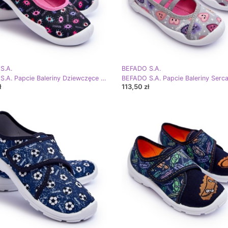
S.A.
BEFADO S.A.
BEFADO S.A. Papcie Baleriny Dziewczęce Befado 114Y518 Granatowo-Różowe niebieskie
ł
113,50 zł