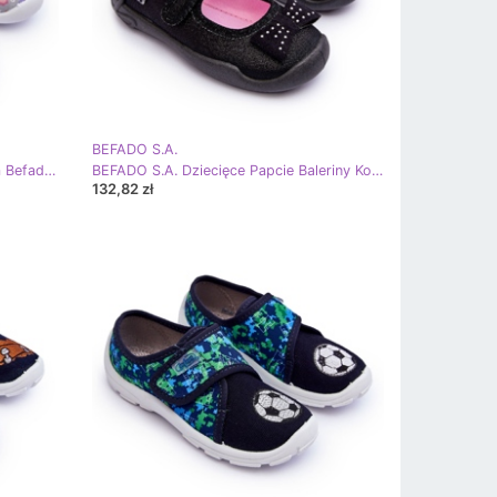
BEFADO S.A.
BEFADO S.A. Papcie Baleriny Serca Befado 116X319 Szaro-Różowe szare
BEFADO S.A. Dziecięce Papcie Baleriny Kokardki Befado 114X240 Czarne
132,82 zł