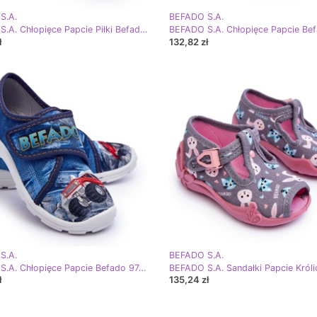
S.A.
BEFADO S.A.
BEFADO S.A. Chłopięce Papcie Piłki Befado 974Y509 Niebieskie
ł
132,82 zł
S.A.
BEFADO S.A.
BEFADO S.A. Chłopięce Papcie Befado 974X507 Niebieskie
ł
135,24 zł