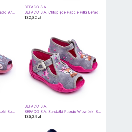
BEFADO S.A.
BEFADO S.A. Chłopięce Papcie Befado 974X503 Granatowe niebieskie
BEFADO S.A. Chłopięce Papcie Piłki Befado 974X506 Granatowe niebieskie
132,82 zł
BEFADO S.A.
BEFADO S.A. Sandałki Papcie Króliczki Befado 213P139 Szaro-Różowe
BEFADO S.A. Sandałki Papcie Wiewiórki Befado 213P137 Szaro-Różowe
135,24 zł