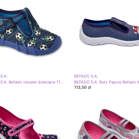
S.A.
BEFADO S.A.
BEFADO S.A. Befado obuwie dziecięce 110P499 niebieskie
113,50 zł