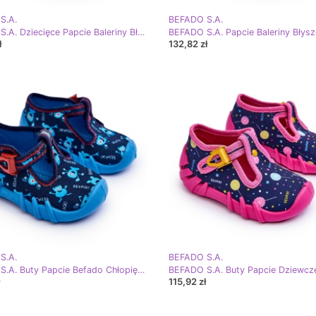
S.A.
BEFADO S.A.
BEFADO S.A. Dziecięce Papcie Baleriny Błyszczące Befado 114X422 Granatowo-Różowe
ł
132,82 zł
S.A.
BEFADO S.A.
BEFADO S.A. Buty Papcie Befado Chłopięce 110P476 Niebieskie
115,92 zł