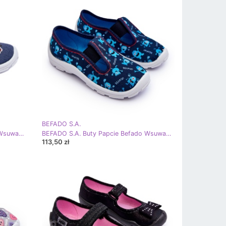
BEFADO S.A.
BEFADO S.A. Buty Papcie Befado Wsuwane 975X180 Niebieskie
BEFADO S.A. Buty Papcie Befado Wsuwane 975X177 Niebieskie
113,50 zł