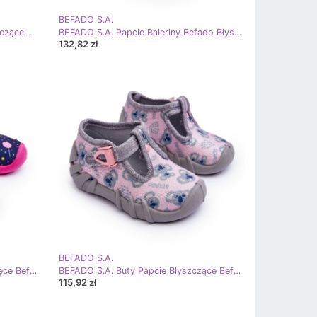
BEFADO S.A.
BEFADO S.A. Papcie Baleriny Błyszczące Kotki Befado 109P235 Różowe czarne
BEFADO S.A. Papcie Baleriny Befado Błyszczące Kotki 109P234 Czarne
132,82 zł
BEFADO S.A.
BEFADO S.A. Buty Papcie Dziewczęce Befado 110P471 Różowo-Granatowe różowe
BEFADO S.A. Buty Papcie Błyszczące Befado 110P474 Szaro-Różowe
115,92 zł