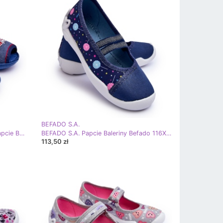
BEFADO S.A.
BEFADO S.A. Dziecięce Sandałki Papcie Befado Wóz Strażacki 217P118 Niebieskie
BEFADO S.A. Papcie Baleriny Befado 116X316 Granatowe niebieskie
113,50 zł