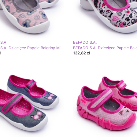
S.A.
BEFADO S.A.
BEFADO S.A. Dziecięce Papcie Baleriny Misie Befado 114X513 Różowo-Szare różowe
ł
132,82 zł