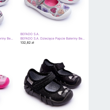
BEFADO S.A.
BEFADO S.A. Dziecięce Papcie Baleriny Befado 114X521 Szaro-Różowe
BEFADO S.A. Dziecięce Papcie Baleriny Befado Serca 114X516 Szare
132,82 zł