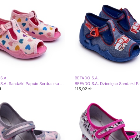
S.A.
BEFADO S.A.
BEFADO S.A. Sandałki Papcie Serduszka Befado 213P140 Różowe
ł
115,92 zł