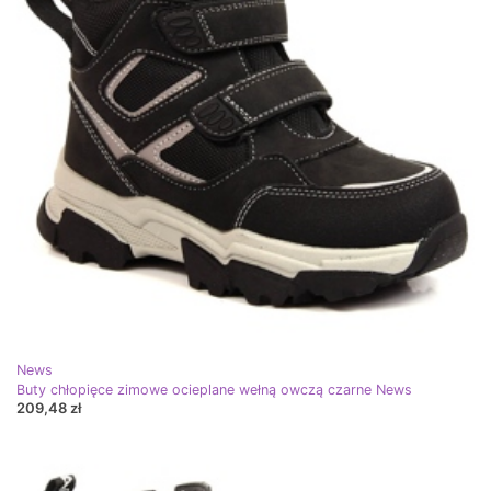
News
Buty chłopięce zimowe ocieplane wełną owczą czarne News
209,48 zł