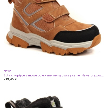
News
Buty chłopięce zimowe ocieplane wełną owczą camel News brązowe czarne wielokolorowe
219,45 zł