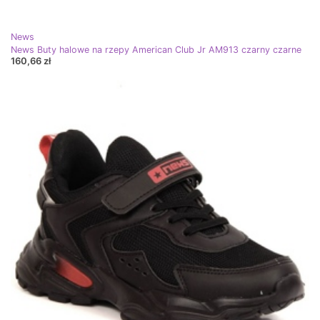
News
News Buty halowe na rzepy American Club Jr AM913 czarny czarne
160,66 zł