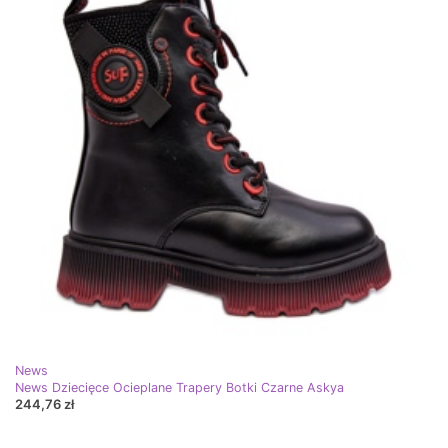
News
News Dziecięce Ocieplane Trapery Botki Czarne Askya
244,76 zł