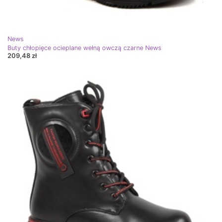
News
Buty chłopięce ocieplane wełną owczą czarne News
209,48 zł