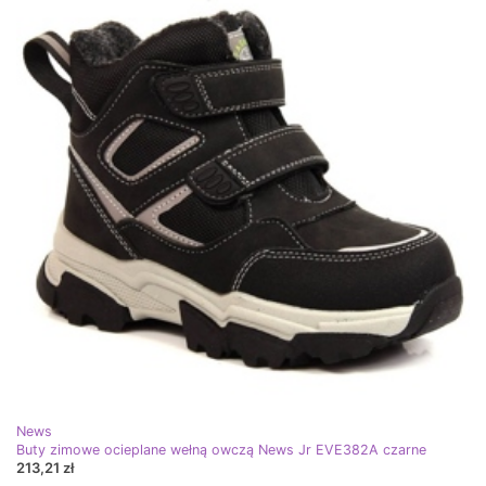
News
Buty zimowe ocieplane wełną owczą News Jr EVE382A czarne
213,21 zł