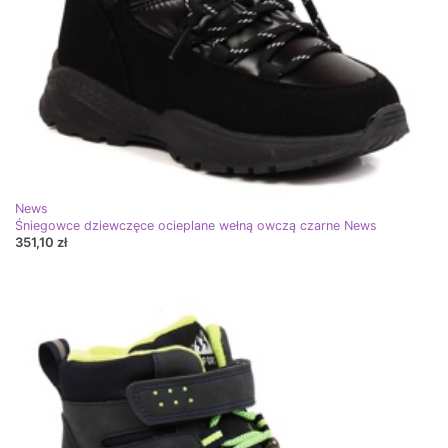
News
Śniegowce dziewczęce ocieplane wełną owczą czarne News
351,10 zł