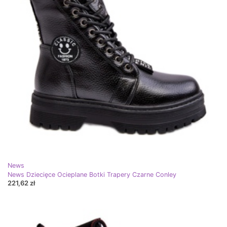
News
News Dziecięce Ocieplane Botki Trapery Czarne Conley
221,62 zł