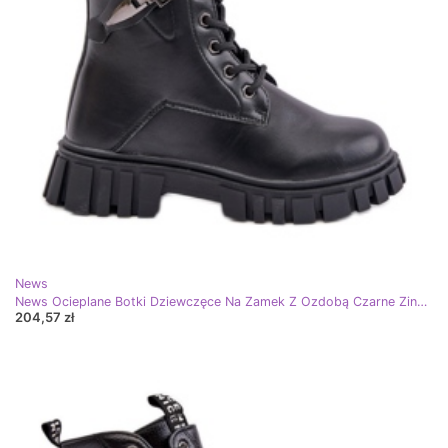
News
News Ocieplane Botki Dziewczęce Na Zamek Z Ozdobą Czarne Zinnirella
204,57 zł