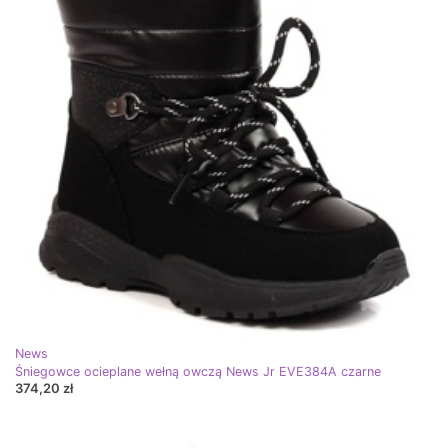
News
Śniegowce ocieplane wełną owczą News Jr EVE384A czarne
374,20 zł