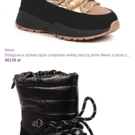
News
Śniegowce dziewczęce ocieplane wełną owczą złote News czarne złoty
351,10 zł