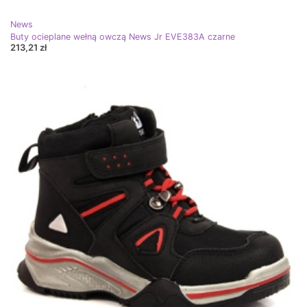
News
Buty ocieplane wełną owczą News Jr EVE383A czarne
213,21 zł