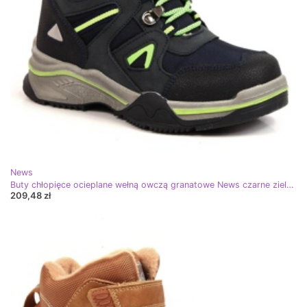
News
Buty chłopięce ocieplane wełną owczą granatowe News czarne zielone
209,48 zł