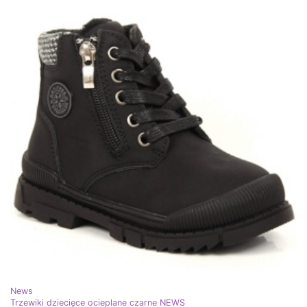
News
Trzewiki dziecięce ocieplane czarne NEWS