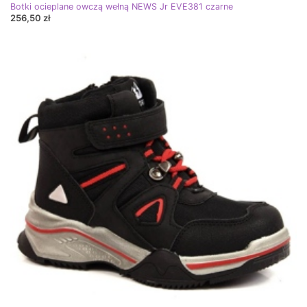
Botki ocieplane owczą wełną NEWS Jr EVE381 czarne
256,50 zł