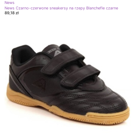
News
News Czarno-czerwone sneakersy na rzepy Blanchefle czarne
89,18 zł