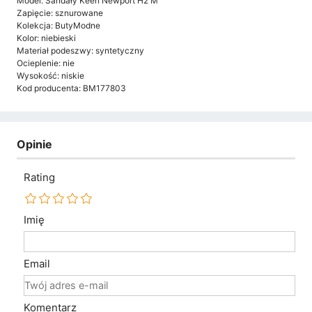
Model: Sandały Keen Newport H2 M
Zapięcie: sznurowane
Kolekcja: ButyModne
Kolor: niebieski
Materiał podeszwy: syntetyczny
Ocieplenie: nie
Wysokość: niskie
Kod producenta: BM177803
Opinie
Rating
Imię
Email
Komentarz