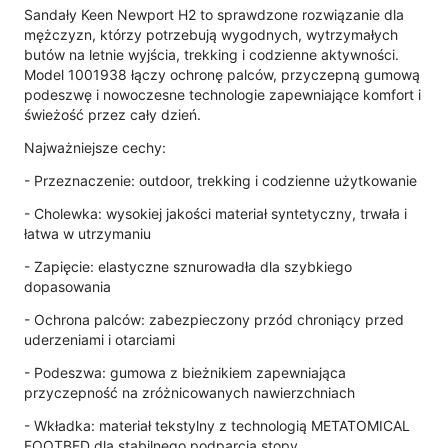
Sandały Keen Newport H2 to sprawdzone rozwiązanie dla
mężczyzn, którzy potrzebują wygodnych, wytrzymałych
butów na letnie wyjścia, trekking i codzienne aktywności.
Model 1001938 łączy ochronę palców, przyczepną gumową
podeszwę i nowoczesne technologie zapewniające komfort i
świeżość przez cały dzień.
Najważniejsze cechy:
- Przeznaczenie: outdoor, trekking i codzienne użytkowanie
- Cholewka: wysokiej jakości materiał syntetyczny, trwała i
łatwa w utrzymaniu
- Zapięcie: elastyczne sznurowadła dla szybkiego
dopasowania
- Ochrona palców: zabezpieczony przód chroniący przed
uderzeniami i otarciami
- Podeszwa: gumowa z bieżnikiem zapewniająca
przyczepność na zróżnicowanych nawierzchniach
- Wkładka: materiał tekstylny z technologią METATOMICAL
FOOTBED dla stabilnego podparcia stopy