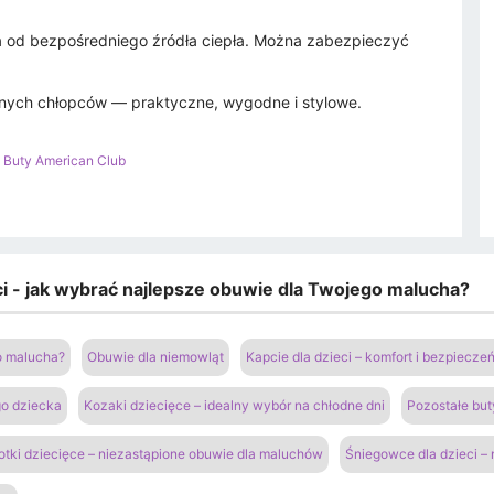
la od bezpośredniego źródła ciepła. Można zabezpieczyć
wnych chłopców — praktyczne, wygodne i stylowe.
>
Buty American Club
eci - jak wybrać najlepsze obuwie dla Twojego malucha?
go malucha?
Obuwie dla niemowląt
Kapcie dla dzieci – komfort i bezpiecz
go dziecka
Kozaki dziecięce – idealny wybór na chłodne dni
Pozostałe but
otki dziecięce – niezastąpione obuwie dla maluchów
Śniegowce dla dzieci –