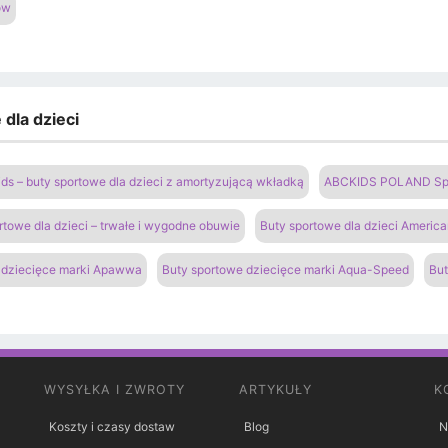
ów
dla dzieci
ds – buty sportowe dla dzieci z amortyzującą wkładką
ABCKIDS POLAND Sp. z
rtowe dla dzieci – trwałe i wygodne obuwie
Buty sportowe dla dzieci Americ
 dziecięce marki Apawwa
Buty sportowe dziecięce marki Aqua-Speed
But
WYSYŁKA I ZWROTY
ARTYKUŁY
K
Koszty i czasy dostaw
Blog
N