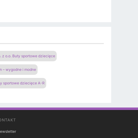
 o.o. Buty sportowe dziecięce
an – wygodne i modne
y sportowe dziecięce A-R
ONTAKT
ewsletter