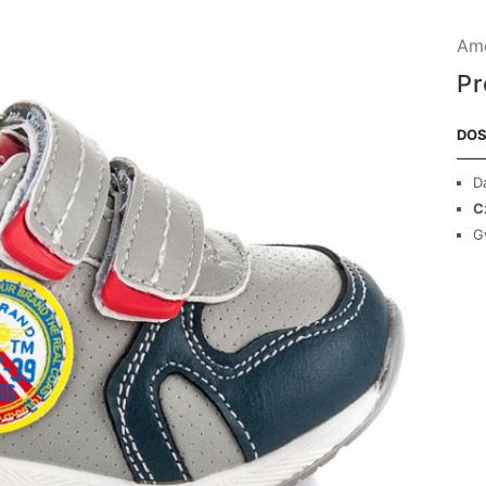
Ame
Pr
DOS
D
C
G