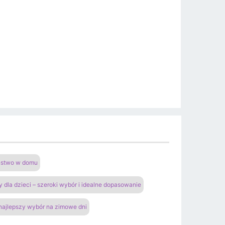
eństwo w domu
y dla dzieci – szeroki wybór i idealne dopasowanie
 najlepszy wybór na zimowe dni