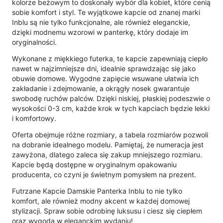
kolorze beżowym to doskonały wybór dla kobiet, które cenią
sobie komfort i styl. Te wyjątkowe kapcie od znanej marki
Inblu są nie tylko funkcjonalne, ale również eleganckie,
dzięki modnemu wzorowi w panterkę, który dodaje im
oryginalności.
Wykonane z miękkiego futerka, te kapcie zapewniają ciepło
nawet w najzimniejsze dni, idealnie sprawdzając się jako
obuwie domowe. Wygodne zapięcie wsuwane ułatwia ich
zakładanie i zdejmowanie, a okrągły nosek gwarantuje
swobodę ruchów palców. Dzięki niskiej, płaskiej podeszwie o
wysokości 0-3 cm, każde krok w tych kapciach będzie lekki
i komfortowy.
Oferta obejmuje różne rozmiary, a tabela rozmiarów pozwoli
na dobranie idealnego modelu. Pamiętaj, że numeracja jest
zawyżona, dlatego zaleca się zakup mniejszego rozmiaru.
Kapcie będą dostępne w oryginalnym opakowaniu
producenta, co czyni je świetnym pomysłem na prezent.
Futrzane Kapcie Damskie Panterka Inblu to nie tylko
komfort, ale również modny akcent w każdej domowej
stylizacji. Spraw sobie odrobinę luksusu i ciesz się ciepłem
oraz wygodą w eleganckim wydaniu!