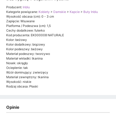
Producent:
Inblu
Kategorie powiązane:
Kobiety
>
Damskie
>
Kapcie
>
Buty Inblu
Wysokość obcasa (cm): 0 - 3 cm
Zapięcie: Wsuwane
Platforma / Podeszwa (cm): 1,5
Cechy dodatkowe: futerko
Kod producenta: EK000008 NATURALE
Kolor: beżowy
Kolor dodatkowy: brązowy
Kolor podeszwy: beżowy
Materiał podeszwy: tworzywo
Materiał wkładki: tkanina
Nosek: okrągły
Ocieplenie: tak
Wzór dominujący: zwierzęcy
Materiał zewnętrzny: tkanina
Wysokość: niskie
Rodzaj obcasa: Płaski
Opinie