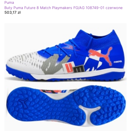
Puma
Buty Puma Future 8 Match Playmakers FG/AG 108749-01 czerwone
503,17 zł