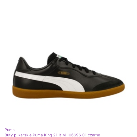
Puma
Buty piłkarskie Puma King 21 It M 106696 01 czarne