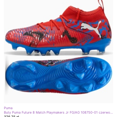
Puma
Buty Puma Future 8 Match Playmakers Jr FG/AG 108750-01 czerwone
376,75 zł