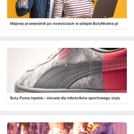
Majowy przewodnik po nowościach w sklepie ButyModne.pl
Buty Puma męskie – obuwie dla miłośników sportowego stylu