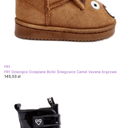
FR1
FR1 Dziecięce Ocieplane Botki Śniegowce Camel Vavena brązowe
145,53 zł