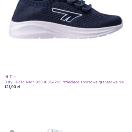
Hi-Tec
Buty Hi-Tec Rilon 92800654295 dziecięce sportowe granatowe niebieskie
121,90 zł