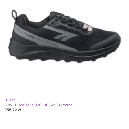
Hi-Tec
Buty Hi-Tec Tolis 92800654230 czarne
255,72 zł