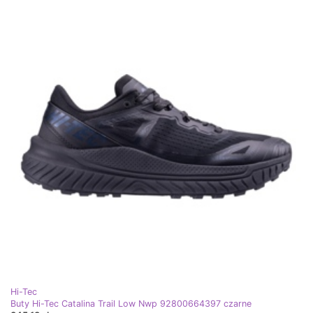
Hi-Tec
Buty Hi-Tec Catalina Trail Low Nwp 92800664397 czarne