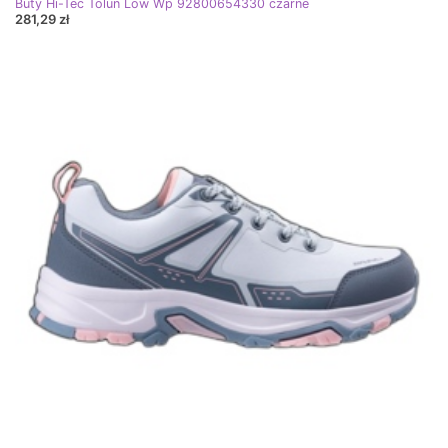
Buty Hi-Tec Tolun Low Wp 92800654330 czarne
281,29 zł