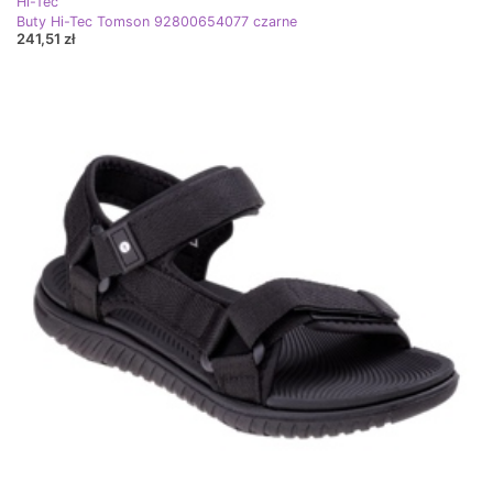
Hi-Tec
Buty Hi-Tec Tomson 92800654077 czarne
241,51 zł